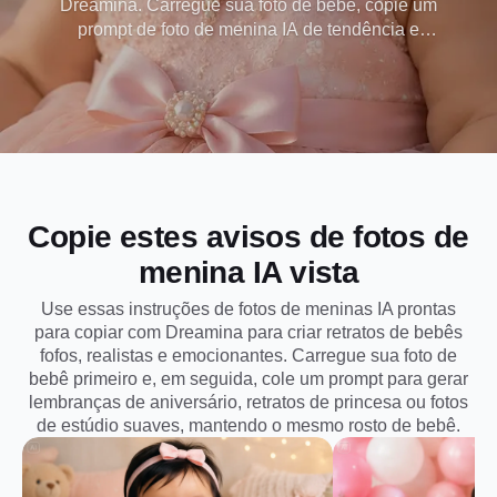
Dreamina. Carregue sua foto de bebê, copie um
prompt de foto de menina IA de tendência e
transforme-o em fotos de aniversário fofas, retratos
de princesa, fotos de estúdio suaves ou
lembranças de bebê prontas para o Instagram,
mantendo o mesmo rosto de bebê, expressão
natural e detalhes doces da infância.
Copie estes avisos de fotos de
menina IA vista
Use essas instruções de fotos de meninas IA prontas
para copiar com Dreamina para criar retratos de bebês
fofos, realistas e emocionantes. Carregue sua foto de
bebê primeiro e, em seguida, cole um prompt para gerar
lembranças de aniversário, retratos de princesa ou fotos
de estúdio suaves, mantendo o mesmo rosto de bebê.