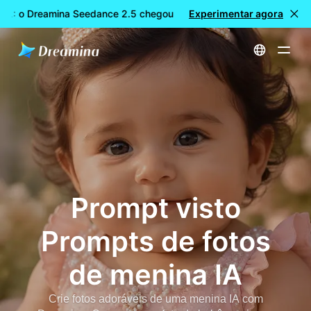
L: o Dreamina Seedance 2.5 chegou
Experimentar agora
🎉 Novo modelo DISPONÍ
Início
Prompt Seen Baby Girl IA Photo Prompts | Dreamina
Prompt visto
Prompts de fotos
de menina IA
Crie fotos adoráveis de uma menina IA com