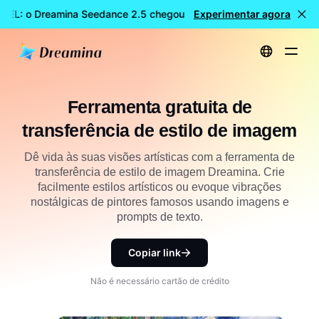
VEL: o Dreamina Seedance 2.5 chegou
Experimentar agora
🎉 Novo modelo DISPO
Início
Ferramenta gratuita de transferência de estilo de imagem
Ferramenta gratuita de
transferência de estilo de imagem
Dê vida às suas visões artísticas com a ferramenta de
transferência de estilo de imagem Dreamina. Crie
facilmente estilos artísticos ou evoque vibrações
nostálgicas de pintores famosos usando imagens e
prompts de texto.
Copiar link
Não é necessário cartão de crédito