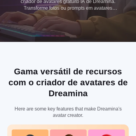
criador de avatares gratuito IA de Dreamina.
Transforme fotos ou prompts em avatares
personalizados e de alta qualidade para mídias
sociais, jogos ou perfis digitais.
Gama versátil de recursos
com o criador de avatares de
Dreamina
Here are some key features that make Dreamina's
avatar creator.