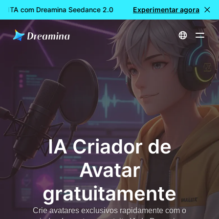
TUITA com Dreamina Seedance 2.0
Criação de vídeos GRATUI
Experimentar agora
Início
Criar
IA Criador de Avatar gratuitamente
IA Criador de
Avatar
gratuitamente
Crie avatares exclusivos rapidamente com o