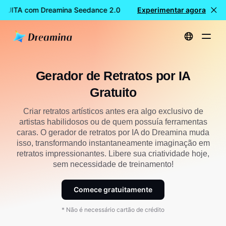
ATUITA com Dreamina Seedance 2.0
Experimentar agora
Criação de vídeos GRATU
Início
Criar
Gerador de Retrato com IA Grátis
Gerador de Retratos por IA
Gratuito
Criar retratos artísticos antes era algo exclusivo de
artistas habilidosos ou de quem possuía ferramentas
caras. O gerador de retratos por IA do Dreamina muda
isso, transformando instantaneamente imaginação em
retratos impressionantes. Libere sua criatividade hoje,
sem necessidade de treinamento!
Comece gratuitamente
* Não é necessário cartão de crédito