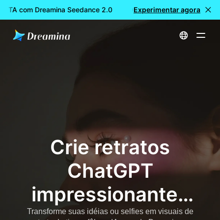
TUITA com Dreamina Seedance 2.0
Criação de vídeos GRATUI
Experimentar agora
Início
Prompts de IA retrato do ChatGPT - Prompts de imagem cinematográfica e viral para copiar e colar
Crie retratos
ChatGPT
impressionantes
IA com as
Transforme suas idéias ou selfies em visuais de