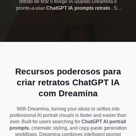
retrato de tirar o fôlego IA usando Dreamina e
pronto-a-usar
ChatGPT IA prompts retrato
. Se
solicitações
você deseja iluminação cinematográfica,
headshots em estilo editorial ou retratos virais de
cinematográficas,
mídia social, Dreamina ajuda você a gerar
professional-quality imagens em segundos. Não
virais e de cópia e
são necessárias habilidades de edição, basta
copiar um prompt, colá-lo e criar retratos em nível
colagem do
de estúdio para Instagram, TikTok ou marca
pessoal instantaneamente.
Dreamina
Recursos poderosos para
criar retratos ChatGPT IA
com Dreamina
With Dreamina, turning your ideas or selfies into
professional AI portrait visuals is faster and easier than
ever. Built for users searching for
ChatGPT AI portrait
prompts
, cinematic styling, and copy-paste generation
workflows, Dreamina combines intelligent prompt