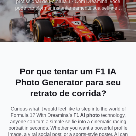
profissional de Fórmula 1? Com Dreamina, você
pode transformar instantaneamente sua selfie em
Generator
um retrato cinematográfico de corrida usando
nossa
fotográfica F1 IA
tecnologia fotográfica F1.
Carregue sua foto, adicione um prompt simples e
observe IA gerar um pôster de corrida de alto
impacto com trajes de motorista realistas, fundos
icônicos de pista de corrida e iluminação dramática
em estilo esportivo. Perfeito para mídias sociais,
fotos de perfil ou edições temáticas de corrida,
Dreamina torna fácil transformar qualquer imagem
Por que tentar um
F1 IA
em um emocionante
piloto de F1
retrato do piloto
Photo Generator
para seu
de F1 em segundos.
retrato de corrida?
Curious what it would feel like to step into the world of
Formula 1? With Dreamina’s
F1 AI photo
technology,
anyone can turn a simple selfie into a cinematic racing
portrait in seconds. Whether you want a powerful profile
image, a viral social post, or a sports-style poster, AI can