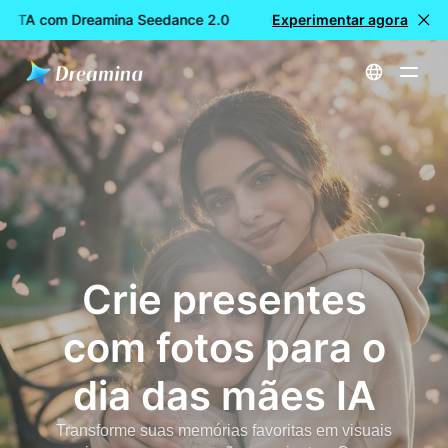
UITA com Dreamina Seedance 2.0
Criação de vídeos GRATUIT
Experimentar agora
Início
Gerador de fotos do dia das mães IA : crie fotos, cartões e vídeos personalizados para o dia das mães | Dreamina
Crie presentes
com fotos para o
dia das mães IA
Transforme suas memórias favoritas em visuais