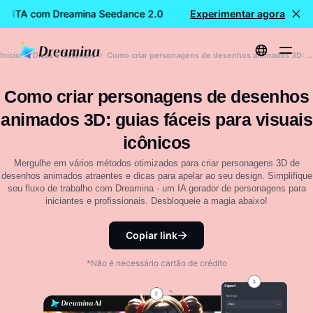
TUITA com Dreamina Seedance 2.0
Criação de vídeos GRATU
Experimentar agora
Início
Dicas e Tutoriais
Como criar personagens de desenhos animados 3D: guias fáceis para visuais icônicos
Como criar personagens de desenhos
animados 3D: guias fáceis para visuais
icônicos
Mergulhe em vários métodos otimizados para criar personagens 3D de
desenhos animados atraentes e dicas para apelar ao seu design. Simplifique
seu fluxo de trabalho com Dreamina - um IA gerador de personagens para
iniciantes e profissionais. Desbloqueie a magia abaixo!
Copiar link
*Não é necessário cartão de crédito