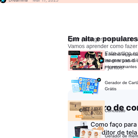
Em alta e populares
Quer proteger materiais ou 
Vamos aprender como fazer 
necessidades. Este artigo es
3 melhores gera
para personalizar marcas d '
imagem gratuitos 
impressionantes
Vamos explorar juntos!
Gerador de Cart
Grátis
Quadro de co
Conclusão
Como faço para
IA editor de tel
Gerador de mem