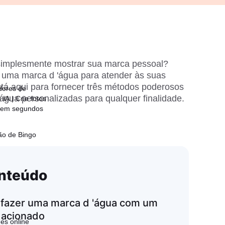
simplesmente mostrar sua marca pessoal? 
uma marca d 'água para atender às suas 
tá aqui para fornecer três métodos poderosos 
dores de
água personalizadas para qualquer finalidade. 
IA | Crie fotos
 em segundos
ão de Bingo
nteúdo
 fazer uma marca d 'água com um
a acionado
es online