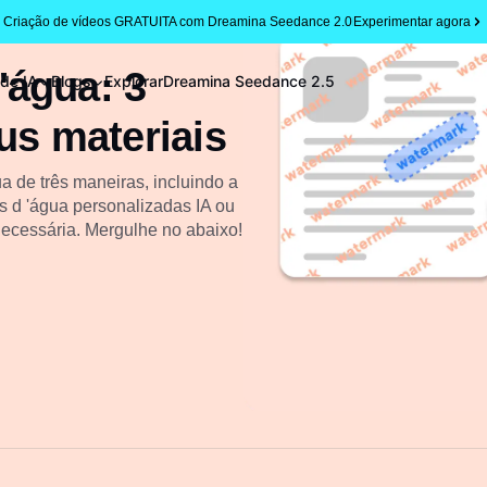
Criação de vídeos GRATUITA com Dreamina Seedance 2.0
Experimentar agora
'água: 3
 de IA
Blogs
Explorar
Dreamina Seedance 2.5
us materiais
a de três maneiras, incluindo a
s d 'água personalizadas IA ou
ecessária. Mergulhe no abaixo!