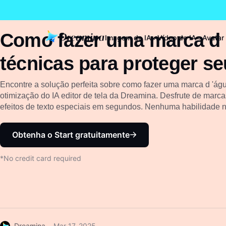
Como fazer uma marca d 
Imagem de IA
Vídeo de IA
Avatar
técnicas para proteger se
Encontre a solução perfeita sobre como fazer uma marca d 'águ
otimização do IA editor de tela da Dreamina. Desfrute de marca
efeitos de texto especiais em segundos. Nenhuma habilidade n
Obtenha o Start gratuitamente
*No credit card required
Dreamina
Mar 17, 2025