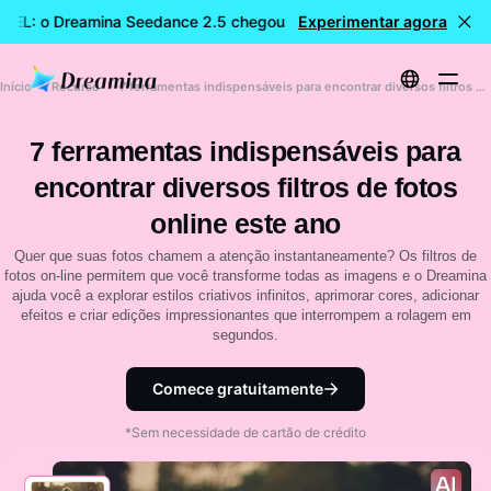
VEL: o Dreamina Seedance 2.5 chegou
Experimentar agora
🎉 Novo modelo DISPO
Início
Recurso
7 ferramentas indispensáveis para encontrar diversos filtros de fotos online este ano
7 ferramentas indispensáveis para
encontrar diversos filtros de fotos
online este ano
Quer que suas fotos chamem a atenção instantaneamente? Os filtros de
fotos on-line permitem que você transforme todas as imagens e o Dreamina
ajuda você a explorar estilos criativos infinitos, aprimorar cores, adicionar
efeitos e criar edições impressionantes que interrompem a rolagem em
segundos.
Comece gratuitamente
*Sem necessidade de cartão de crédito