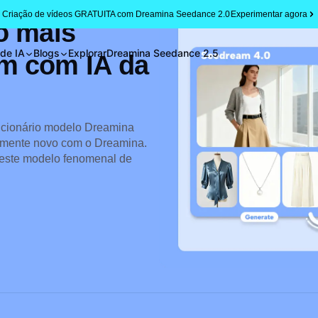
Criação de vídeos GRATUITA com Dreamina Seedance 2.0
Experimentar agora
o mais
 de IA
Blogs
Explorar
Dreamina Seedance 2.5
m com IA da
ucionário modelo Dreamina
almente novo com o Dreamina.
 este modelo fenomenal de