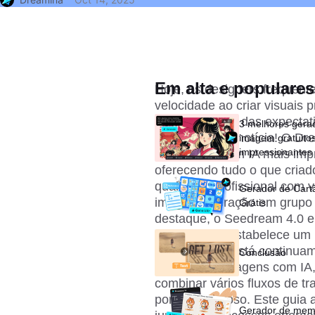
Em alta e populares
Hoje, os designers frequent
velocidade ao criar visuais 
ficando aquém das expectati
3 melhores gera
vai uma ótima notícia! O D
imagem gratuitos 
impressionantes
de imagem com IA mais impr
oferecendo tudo o que criad
qualidade profissional com v
Gerador de Cart
imagens, geração em grupo e
Grátis
destaque, o Seedream 4.0 ele
patamares e estabelece um n
A ByteDance está continuam
Conclusão
geração de imagens com IA, 
combinar vários fluxos de t
porém poderoso. Este guia a
Gerador de mem