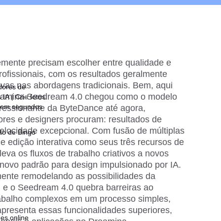
emente precisam escolher entre qualidade e 
profissionais, com os resultados geralmente 
vas nas abordagens tradicionais. Bem, aqui 
dores de
reamina Seedream 4.0 chegou como o modelo 
IA | Crie fotos
 em segundos
essionante da ByteDance até agora, 
ores e designers procuram: resultados de 
elocidade excepcional. Com fusão de múltiplas 
ão de Bingo
 edição interativa como seus três recursos de 
va os fluxos de trabalho criativos a novos 
ovo padrão para design impulsionado por IA. 
ente remodelando as possibilidades da 
e o Seedream 4.0 quebra barreiras ao 
rabalho complexos em um processo simples, 
presenta essas funcionalidades superiores, 
es online