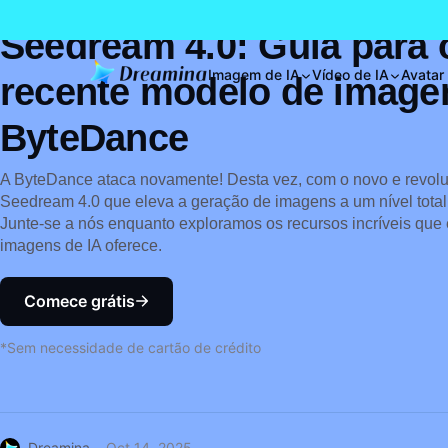
Seedream 4.0: Guia para 
Imagem de IA
Vídeo de IA
Avatar
recente modelo de image
ByteDance
A ByteDance ataca novamente! Desta vez, com o novo e revol
Seedream 4.0 que eleva a geração de imagens a um nível tot
Junte-se a nós enquanto exploramos os recursos incríveis que
imagens de IA oferece.
Comece grátis
*Sem necessidade de cartão de crédito
Dreamina
Oct 14, 2025