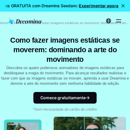
vídeos GRATUITA com Dreamina Seedance 2.0
Experimentar agora
Criação de víd
Início
Recurso
Como fazer imagens estáticas se moverem: dominando a arte do movimento
Como fazer imagens estáticas se
moverem: dominando a arte do
movimento
Descubra os quatro poderosos animadores de imagens estáticas para
desbloquear a magia do movimento. Para alcançar resultados realistas e
fazer com que as imagens estáticas se movam, aprenda a usar Dreamina e
domine a arte do movimento sem nenhuma habilidade de edição.
Comece gratuitamente
*Sem necessidade de cartão de crédito