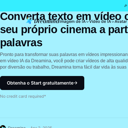
🎉
Converta texto em vídeo 
Imagem de IA
Vídeo de IA
Avatar
seu próprio cinema a part
palavras
Pronto para transformar suas palavras em vídeos impressionan
em vídeo IA da Dreamina, você pode criar vídeos de alta qual
por diversão ou trabalho, Dreamina torna fácil dar vida às suas 
Obtenha o Start gratuitamente
No credit card required*
Dreamina
Apr 2, 2025