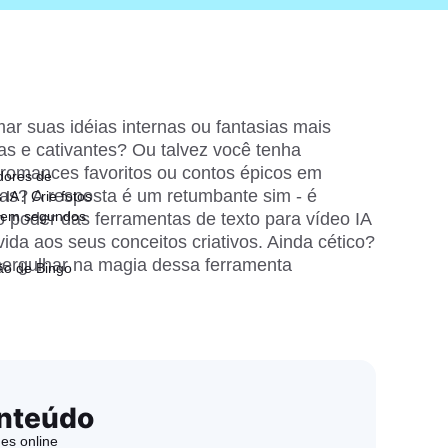
r suas idéias internas ou fantasias mais 
as e cativantes? Ou talvez você tenha 
romances favoritos ou contos épicos em 
dores de
as? A resposta é um retumbante sim - é 
IA | Crie fotos
 em segundos
 poder das ferramentas de texto para vídeo IA 
ida aos seus conceitos criativos. Ainda cético? 
ergulhar na magia dessa ferramenta 
ão de Bingo
nteúdo
es online