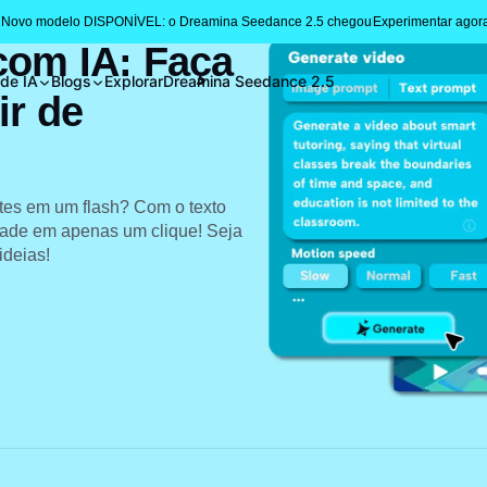
 Novo modelo DISPONÍVEL: o Dreamina Seedance 2.5 chegou
Experimentar agor
com IA: Faça
 de IA
Blogs
Explorar
Dreamina Seedance 2.5
ir de
tes em um flash? Com o texto
idade em apenas um clique! Seja
ideias!