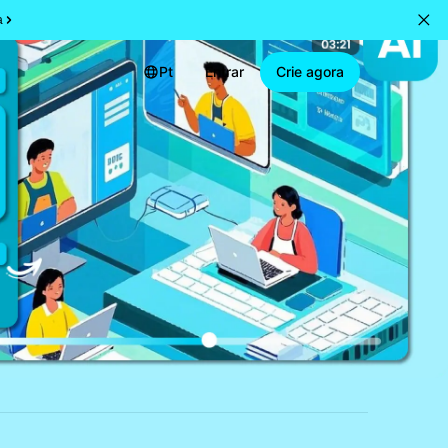
a
Pt
Entrar
Crie agora