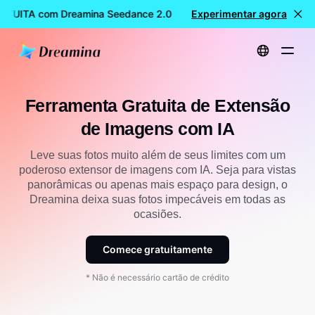
ATUITA com Dreamina Seedance 2.0
Experimentar agora
Criação de vídeos GRAT
Início
Ferramentas
Ferramenta gratuita para extensão de imagens com IA
Ferramenta Gratuita de Extensão
de Imagens com IA
Leve suas fotos muito além de seus limites com um
poderoso extensor de imagens com IA. Seja para vistas
panorâmicas ou apenas mais espaço para design, o
Dreamina deixa suas fotos impecáveis em todas as
ocasiões.
Comece gratuitamente
* Não é necessário cartão de crédito