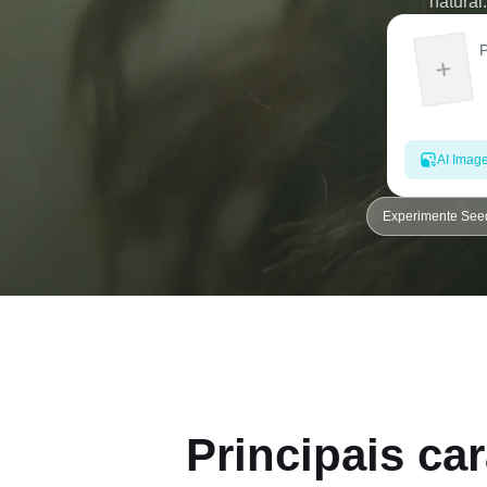
natural
AI Imag
Experimente See
Principais car