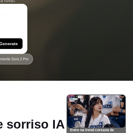
a rosto.
Generate
imente Sora 2 Pro
e sorriso IA de
Entre na trend coreana de