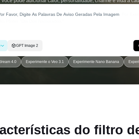
. Você pode adicionar calor, personalidade, charme e vida a cad
e
GPT Image 2
dream 4.0
Experimente o Veo 3.1
Experimente Nano Banana
Exper
acterísticas do filtro d