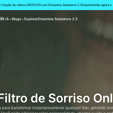
Criação de vídeos GRATUITA com Dreamina Seedance 2.0
Experimentar agora
ine
 de IA
Blogs
Explorar
Dreamina Seedance 2.5
Filtro de Sorriso On
 para transformar instantaneamente qualquer foto, gerando sorr