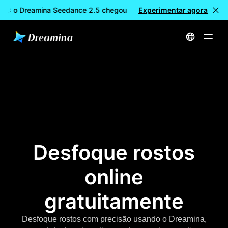
EL: o Dreamina Seedance 2.5 chegou
Experimentar agora
🎉 Novo modelo DISPON
Início
Borrar rosto online gratuitamente
Desfoque rostos
online
gratuitamente
Desfoque rostos com precisão usando o Dreamina,