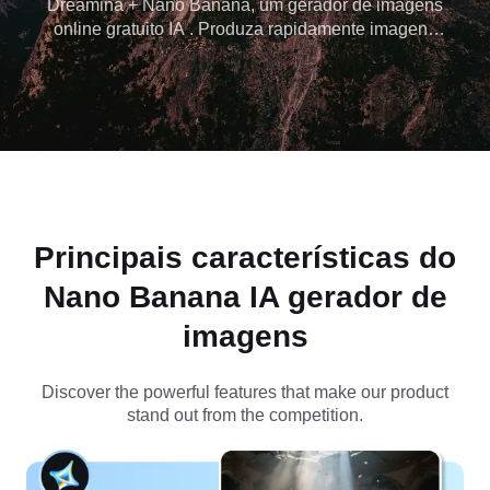
Dreamina + Nano Banana, um gerador de imagens
online gratuito IA . Produza rapidamente imagens
profissionais para mídias sociais, blogs ou projetos
pessoais e dê vida às suas ideias
instantaneamente com Dreamina!
Principais características do
Nano Banana
IA gerador de
imagens
Discover the powerful features that make our product
stand out from the competition.