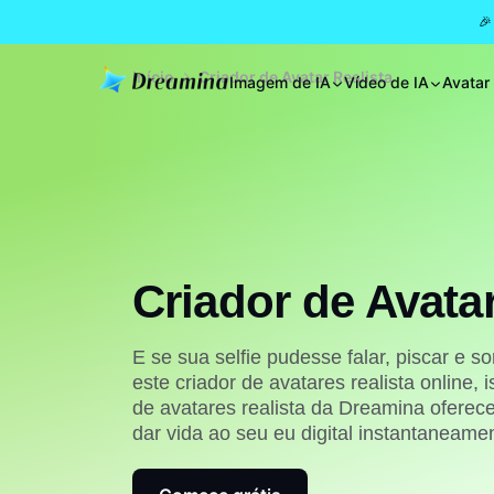
🎉
Início
Criador de Avatar Realista
Imagem de IA
Vídeo de IA
Avatar
Criador de Avata
E se sua selfie pudesse falar, piscar e 
este criador de avatares realista online, 
de avatares realista da Dreamina oferece 
dar vida ao seu eu digital instantaneame