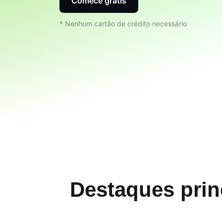
Comece grátis
* Nenhum cartão de crédito necessário
Destaques princ