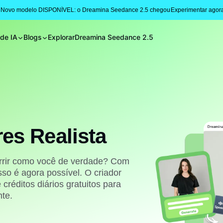
 Novo modelo DISPONÍVEL: o Dreamina Seedance 2.5 chegou
Experimentar agor
 de IA
Blogs
Explorar
Dreamina Seedance 2.5
res Realista
sorrir como você de verdade? Com
isso é agora possível. O criador
créditos diários gratuitos para
nte.