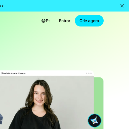
a
Pt
Entrar
Crie agora