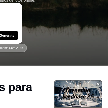
tros de fotos online.
Generate
imente Sora 2 Pro
s para