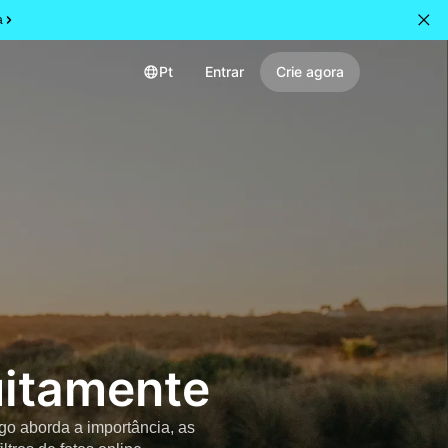
a
Pt
Entrar
Crie agora
uitamente
igo aborda a importância, as