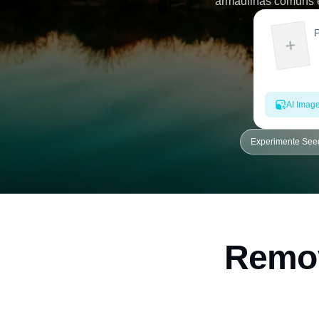
armadilhas comuns e 
AI Imag
Experimente See
Remov