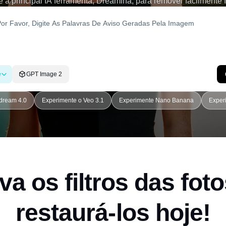
a principal IA ferramenta, Dreamina, para remover facilmente fil
e
GPT Image 2
dream 4.0
Experimente o Veo 3.1
Experimente Nano Banana
Exper
a os filtros das foto
restaurá-los hoje!