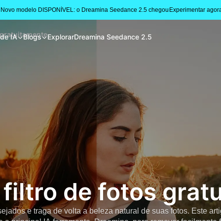
 Novo modelo DISPONÍVEL: o Dreamina Seedance 2.5 chegou
Experimentar agor
 gratuitamente
 de IA
Blogs
Explorar
Dreamina Seedance 2.5
filtro de fotos grat
sejados e traga de volta a beleza natural de suas fotos. Este art