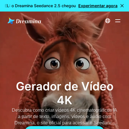
VEL: o Dreamina Seedance 2.5 chegou
Experimentar agora
🎉 Novo modelo DISPO
Início
Dreamina Seedance 2.0 IA Gerador de Vídeo: Melhor Controle Multimodal | Site Oficial Seedance 2.0
Gerador de Vídeo
4K
Descubra como criar vídeos 4K cinematográficos IA
a partir de texto, imagens, vídeos e áudio com
Dreamina, o site oficial para acessar o Seedance