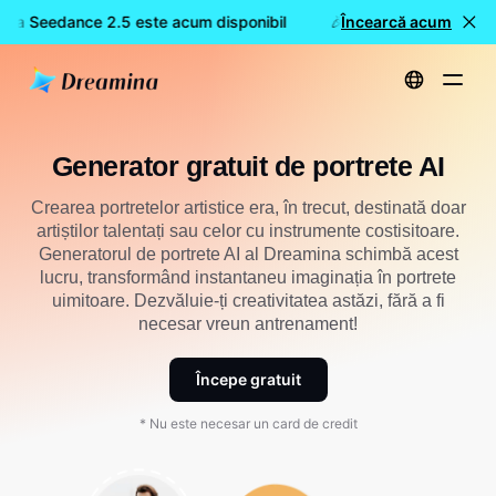
ina Seedance 2.5 este acum disponibil
🎉 Model nou LIVE: Dre
Încearcă acum
Acasă
Creează
Generator gratuit de portrete AI
Generator gratuit de portrete AI
Crearea portretelor artistice era, în trecut, destinată doar
artiștilor talentați sau celor cu instrumente costisitoare.
Generatorul de portrete AI al Dreamina schimbă acest
lucru, transformând instantaneu imaginația în portrete
uimitoare. Dezvăluie-ți creativitatea astăzi, fără a fi
necesar vreun antrenament!
Începe gratuit
* Nu este necesar un card de credit