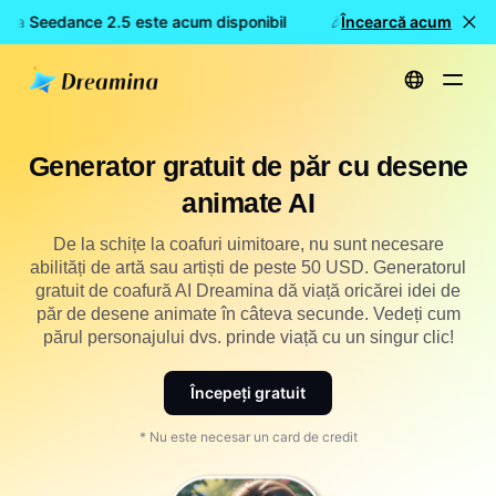
ina Seedance 2.5 este acum disponibil
🎉 Model nou LIVE: Dre
Încearcă acum
Acasă
Creează
Generator gratuit de păr cu desene animate AI
Generator gratuit de păr cu desene
animate AI
De la schițe la coafuri uimitoare, nu sunt necesare
abilități de artă sau artiști de peste 50 USD. Generatorul
gratuit de coafură AI Dreamina dă viață oricărei idei de
păr de desene animate în câteva secunde. Vedeți cum
părul personajului dvs. prinde viață cu un singur clic!
Începeți gratuit
* Nu este necesar un card de credit