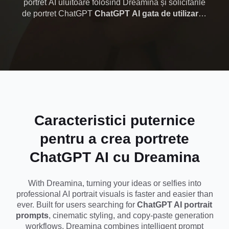
portret AI uluitoare folosind Dreamina și solicitările
de portret ChatGPT
ChatGPT AI gata de utilizare
.
cinematografice,
Indiferent dacă doriți iluminare cinematografică,
fotografii în cap în stil editorial sau portrete virale pe
virale și de copiere
rețelele sociale, Dreamina vă ajută să generați
imagini professional-quality în câteva secunde. Nu
sunt necesare abilități de editare - trebuie doar să
copiați un prompt, să îl lipiți și să creați instantaneu
portrete la nivel de studio pentru Instagram, TikTok
sau branding personal.
Caracteristici puternice
pentru a crea portrete
ChatGPT AI cu Dreamina
With Dreamina, turning your ideas or selfies into
professional AI portrait visuals is faster and easier than
ever. Built for users searching for
ChatGPT AI portrait
prompts
, cinematic styling, and copy-paste generation
workflows, Dreamina combines intelligent prompt