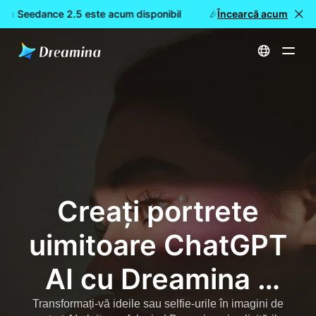
ina Seedance 2.5 este acum disponibil
🎉 Model nou LIVE: Dre
Încearcă acum
Acasă
ChatGPT AI Portrait Prompts - Copy-Paste Cinematic & Viral Image Prompts
Creați portrete
uimitoare ChatGPT
AI cu Dreamina -
Prompturi
Transformați-vă ideile sau selfie-urile în imagini de