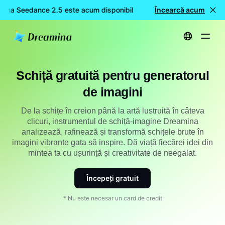
mina Seedance 2.5 este acum disponibil
🎉 Model nou LIVE: Dr
Încearcă acum
Acasă
Creează
Schiță gratuită pentru generatorul de imagini
Schiță gratuită pentru generatorul
de imagini
De la schițe în creion până la artă lustruită în câteva
clicuri, instrumentul de schiță-imagine Dreamina
analizează, rafinează și transformă schițele brute în
imagini vibrante gata să inspire. Dă viață fiecărei idei din
mintea ta cu ușurință și creativitate de neegalat.
Începeți gratuit
* Nu este necesar un card de credit