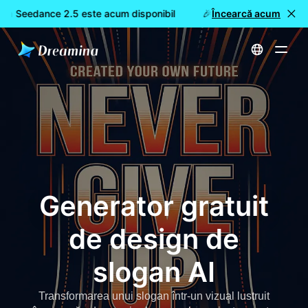
na Seedance 2.5 este acum disponibil
🎉 Model nou LIVE: Drea
Încearcă acum
Acasă
Creează
Generator gratuit de design de slogan AI
Generator gratuit
de design de
slogan AI
Transformarea unui slogan într-un vizual lustruit