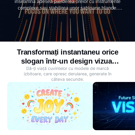
înseamnă adesea pierderea orelor cu instrumente
complexe sau stabilirea unor șabloane blande.
Dreamina, producătorul gratuit de design de
sloganuri AI, transformă orice slogan în postere
izbitoare și grafică de marcă. Dă viață mesajului tău
Transformați instantaneu orice
slogan într-un design vizual
Dă-ți viață cuvintelor cu modele de marcă
uimitor
izbitoare, care opresc derularea, generate în
câteva secunde.