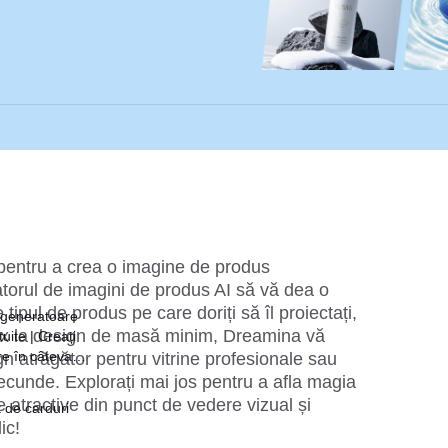
i pentru a crea o imagine de produs 
torul de imagini de produs AI să vă dea o 
tipul de produs pe care doriți să îl proiectați, 
 generatoare
x la design de masă minim, Dreamina vă 
uite | Creați
re în câteva
gn atrăgător pentru vitrine profesionale sau 
ecunde. Explorați mai jos pentru a afla magia 
atractive din punct de vedere vizual și 
 de carduri
ic!