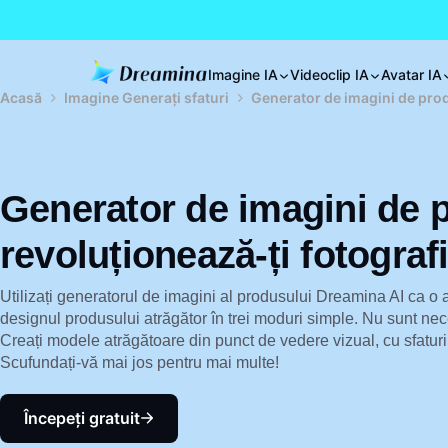
Imagine IA
Videoclip IA
Avatar IA
Acasă
Imagine Generați sfaturi
Generator de imagini de prod
Generator de imagini de 
revoluționează-ți fotogra
Utilizați generatorul de imagini al produsului Dreamina AI ca o
designul produsului atrăgător în trei moduri simple. Nu sunt nece
Creați modele atrăgătoare din punct de vedere vizual, cu sfatur
Scufundați-vă mai jos pentru mai multe!
Începeți gratuit