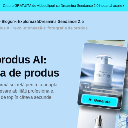
Creare GRATUITĂ de videoclipuri cu Dreamina Seedance 2.0
Încearcă acum
Bloguri
Explorează
Dreamina Seedance 2.5
us AI: revoluționează-ți fotografia de produs
produs AI:
fia de produs
 armă secretă pentru a adapta
sare abilități profesionale.
i de top în câteva secunde.