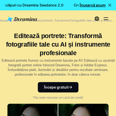
eoclipuri cu Dreamina Seedance 2.0
Creare GRATUITĂ de vide
Încearcă acum
Acasă
Resursă
Editează portrete: Transformă fotografiile tale cu AI și instrumente profesionale
Editează portrete: Transformă
fotografiile tale cu AI și instrumente
profesionale
Editează portrete frumos cu instrumente bazate pe AI! Editează cu ușurință
fotografii portret online folosind Dreamina, Fotor și Adobe Express.
Îmbunătățirea pielii, iluminării și detaliilor pentru rezultate uimitoare,
profesionale în editarea portretelor, în doar câteva minute.
Începe gratuit
*Nu este necesar un card de credit