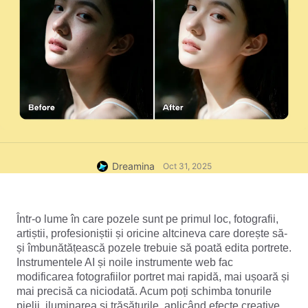
Dreamina
Oct 31, 2025
Într-o lume în care pozele sunt pe primul loc, fotografii, 
artiștii, profesioniștii și oricine altcineva care dorește să-
și îmbunătățească pozele trebuie să poată edita portrete. 
Instrumentele AI și noile instrumente web fac 
modificarea fotografiilor portret mai rapidă, mai ușoară și 
mai precisă ca niciodată. Acum poți schimba tonurile 
pielii, iluminarea și trăsăturile, aplicând efecte creative, 