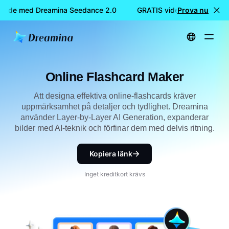
ande med Dreamina Seedance 2.0
GRATIS videoskapande me
Prova nu
Hem
Skapa
Online Flashcard Maker
Online Flashcard Maker
Att designa effektiva online-flashcards kräver
uppmärksamhet på detaljer och tydlighet. Dreamina
använder Layer-by-Layer AI Generation, expanderar
bilder med AI-teknik och förfinar dem med delvis ritning.
Kopiera länk
Inget kreditkort krävs