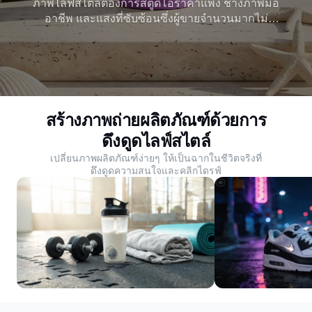
ภาพไลฟ์สไตล์ต้องการสตูดิโอราคาแพง ช่างภาพมือ
อาชีพ และแสงที่ซับซ้อนซึ่งผู้ขายจำนวนมากไม่
สามารถจ่ายได้ Dreamina เปลี่ยนข้อความหรือ
รูปภาพที่เรียบง่ายให้เป็นภาพถ่ายผลิตภัณฑ์ไลฟ์สไตล์
ที่น่าทึ่ง เริ่มสร้างทันที
สร้างภาพถ่ายผลิตภัณฑ์ด้วยการ
ดึงดูดไลฟ์สไตล์
เปลี่ยนภาพผลิตภัณฑ์ง่ายๆ ให้เป็นฉากในชีวิตจริงที่
ดึงดูดความสนใจและคลิกไดรฟ์