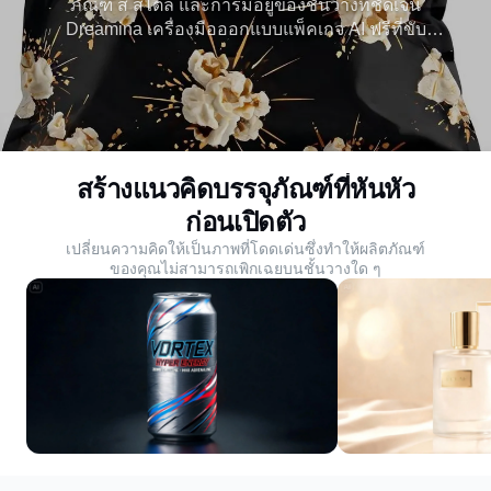
ภัณฑ์ สี สไตล์ และการมีอยู่ของชั้นวางที่ชัดเจน
Dreamina เครื่องมือออกแบบแพ็คเกจ AI ฟรีที่ขับ
เคลื่อนโดย Seedream 5.0 เปลี่ยนความคิดให้กลาย
เป็นแบบจำลองที่ขัดเงาในทันที ดูบรรจุภัณฑ์ของคุณ
ก่อนเริ่มการผลิต
สร้างแนวคิดบรรจุภัณฑ์ที่หันหัว
ก่อนเปิดตัว
เปลี่ยนความคิดให้เป็นภาพที่โดดเด่นซึ่งทําให้ผลิตภัณฑ์
ของคุณไม่สามารถเพิกเฉยบนชั้นวางใด ๆ