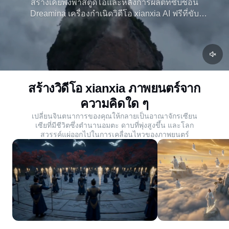
สร้างเคยพึ่งพาสตูดิโอและหลังการผลิตที่ซับซ้อน
Dreamina เครื่องกำเนิดวิดีโอ xianxia AI ฟรีที่ขับ
เคลื่อนโดย Seedance 2.0 เปลี่ยนความคิดให้เป็นคลิป
วิดีโอที่สดใสพร้อมเสียงและชีวิต
สร้างวิดีโอ xianxia ภาพยนตร์จาก
ความคิดใด ๆ
เปลี่ยนจินตนาการของคุณให้กลายเป็นอาณาจักรเซียน
เซียที่มีชีวิตซึ่งตำนานอมตะ ดาบที่พุ่งสูงขึ้น และโลก
สวรรค์แผ่ออกไปในการเคลื่อนไหวของภาพยนตร์