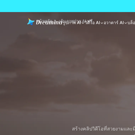
หน้าหลัก
เต้นภาพถ่าย AI ฟรี
รูปภาพ AI
วิดีโอ AI
อวาตาร์ AI
บล็
สร้างคลิปวิดีโอที่สวยงามและ