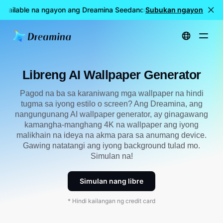
Available na ngayon ang Dreamina Seedance 2.5
Subukan ngayon
🎉 LIVE na a
Home
Lumikha
Libreng AI Tagagawa ng Wallpaper
Libreng AI Wallpaper Generator
Pagod na ba sa karaniwang mga wallpaper na hindi
tugma sa iyong estilo o screen? Ang Dreamina, ang
nangungunang AI wallpaper generator, ay ginagawang
kamangha-manghang 4K na wallpaper ang iyong
malikhain na ideya na akma para sa anumang device.
Gawing natatangi ang iyong background tulad mo.
Simulan na!
Simulan nang libre
* Hindi kailangan ng credit card