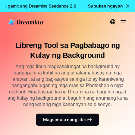
eo gamit ang Dreamina Seedance 2.0
LIBRENG paggawa ng vi
Subukan ngayon
Home
Lumikha
Libreng Tool sa Pagbabago ng Kulay ng Background
Libreng Tool sa Pagbabago ng
Kulay ng Background
Ang mga flat o magkasalungat na background ay
nagpapahina kahit na ang pinakamahusay na mga
larawan, at ang pag-aayos sa mga ito ay karaniwang
nangangahulugan ng mga oras sa Photoshop o mga
reshoot. Hinahayaan ka ng Dreamina na baguhin agad
ang kulay ng background at baguhin ang anumang kuha
nang walang mga kasanayan sa disenyo.
Magsimula nang libre