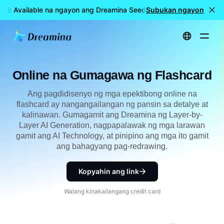
el: Available na ngayon ang Dreamina Seedance 2.5
Subukan ngayon
🎉 LIVE 
Home
Lumikha
Online na Gumagawa ng Flashcard
Online na Gumagawa ng Flashcard
Ang pagdidisenyo ng mga epektibong online na
flashcard ay nangangailangan ng pansin sa detalye at
kalinawan. Gumagamit ang Dreamina ng Layer-by-
Layer AI Generation, nagpapalawak ng mga larawan
gamit ang AI Technology, at pinipino ang mga ito gamit
ang bahagyang pag-redrawing.
Kopyahin ang link
Walang kinakailangang credit card