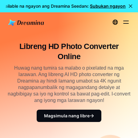
Available na ngayon ang Dreamina Seedance 2.5
Subukan ngayon
🎉 LIVE na a
Home
Lumikha
Libreng HD Photo Converter Online
Libreng HD Photo Converter
Online
Huwag nang tumira sa malabo o pixelated na mga
larawan. Ang libreng AI HD photo converter ng
Dreamina ay hindi lamang umabot sa 4K ngunit
nagpapanumbalik ng magagandang detalye at
nagbibigay sa iyo ng kontrol sa bawat pag-edit. I-convert
ang iyong mga larawan ngayon!
Magsimula nang libre