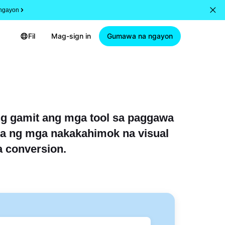
ngayon
Fil
Mag-sign in
Gumawa na ngayon
g gamit ang mga tool sa paggawa
wa ng mga nakakahimok na visual
a conversion.