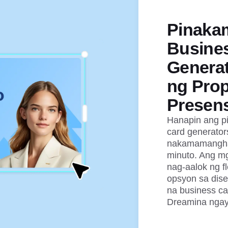
Pinaka
Busine
Generat
ng Pro
Presen
Hanapin ang p
card generato
nakamamanghan
minuto. Ang mg
nag-aalok ng fl
opsyon sa dis
na business ca
Dreamina ngay