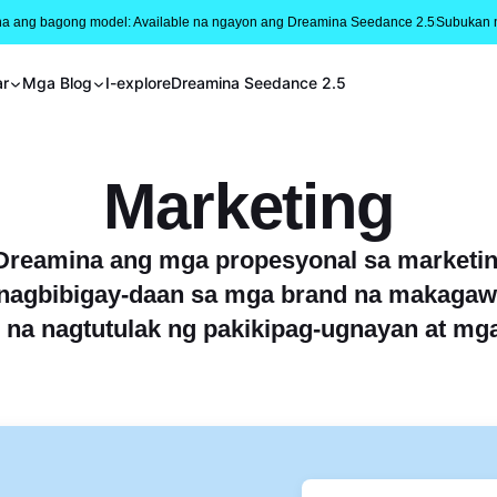
na ang bagong model: Available na ngayon ang Dreamina Seedance 2.5
Subukan 
ar
Mga Blog
I-explore
Dreamina Seedance 2.5
Marketing
 Dreamina ang mga propesyonal sa marketin
a nagbibigay-daan sa mga brand na makaga
na nagtutulak ng pakikipag-ugnayan at mg