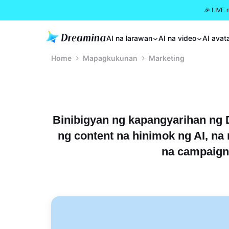
🎉 LIVE 
AI na larawan
AI na video
AI avat
Home
Mapagkukunan
Marketing
Binibigyan ng kapangyarihan ng
ng content na hinimok ng AI, n
na campaign 