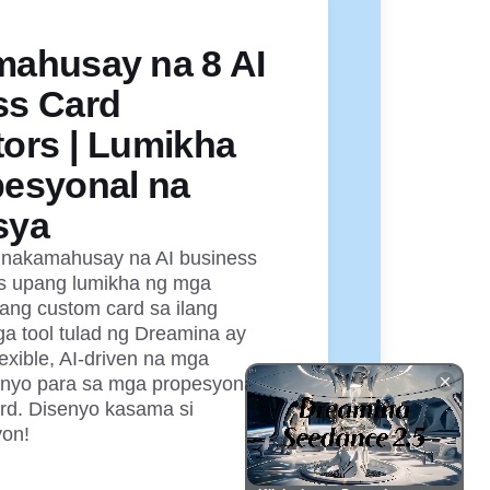
mahusay na 8 AI
ss Card
ors | Lumikha
pesyonal na
sya
inakamahusay na AI business
rs upang lumikha ng mga
g custom card sa ilang
a tool tulad ng Dreamina ay
exible, AI-driven na mga
enyo para sa mga propesyonal
rd. Disenyo kasama si
on!