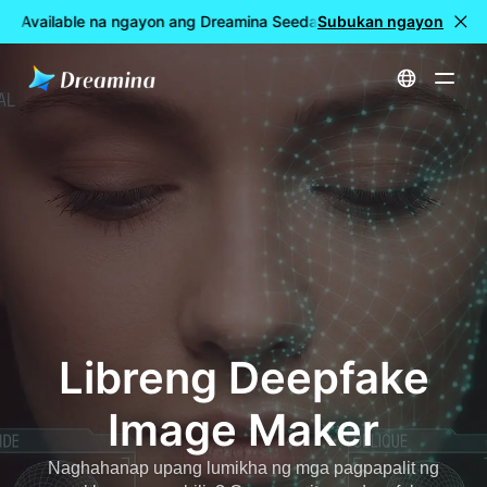
: Available na ngayon ang Dreamina Seedance 2.5
Subukan ngayon
🎉 LIVE na
Home
Libreng Deepfake Image Maker
Libreng Deepfake
Image Maker
Naghahanap upang lumikha ng mga pagpapalit ng