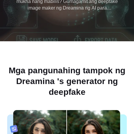
mukha nang mabilis? Gumagamit ang deepfake
image maker ng Dreamina ng AI para
awtomatikong pangasiwaan ang lahat, na
nagbibigay sa iyo ngprofessional-quality resulta
nang walang abala. Magsimula ngayon at lumikha
ng mga deepfake nang libre sa ilang pag-click
lamang.
Mga pangunahing tampok ng
Dreamina 's
generator ng
deepfake