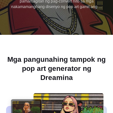
pamamagitan ng pag-convert nito sa mga
nakamamanghang disenyo ng pop art gamit ang AI
pop art generator ng Dreamina. Madaling
magdagdag ng maliliwanag na kulay, pattern, at
dynamic na disenyo gamit ang AI creativity. Ito ay
perpekto para sa social media at mga malikhaing
proyekto.
Mga pangunahing tampok ng
pop art generator ng
Dreamina