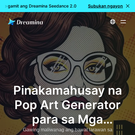
o gamit ang Dreamina Seedance 2.0
LIBRENG paggawa ng vi
Subukan ngayon
Home
Mga gamit
Pinakamahusay na Pop Art Generator para sa Mga Creative
Pinakamahusay na
Pop Art Generator
para sa Mga
Creative
Gawing maliwanag ang bawat larawan sa