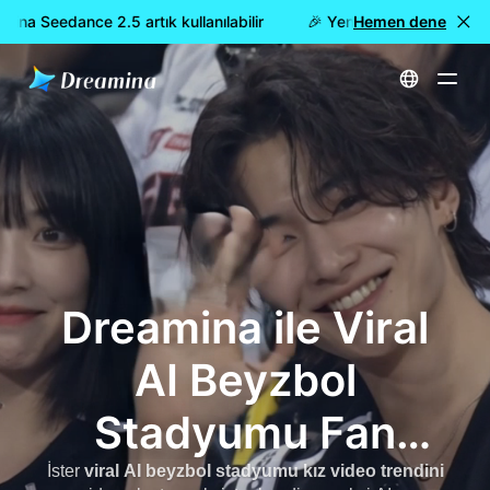
a Seedance 2.5 artık kullanılabilir
🎉 Yeni model YAYINDA: Dre
Hemen dene
Ana Sayfa
AI Beyzbol Yayını Video Oluşturucu - Gerçekçi Spor Yayını AI ile Viral Stadyum Kamera Klipleri Oluşturun
Dreamina ile Viral
AI Beyzbol
Stadyumu Fan
Kamera Video
İster
viral AI beyzbol stadyumu kız video trendini