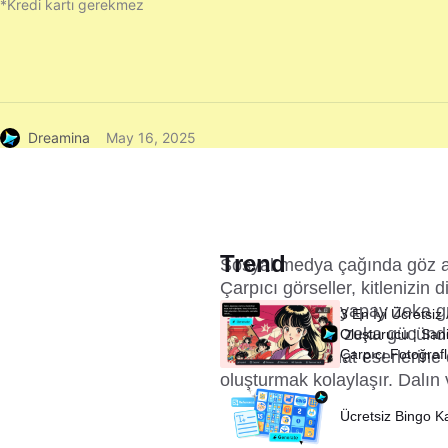
*Kredi kartı gerekmez
Dreamina
May 16, 2025
Trend
Sosyal medya çağında göz alı
Çarpıcı görseller, kitlenizin d
fotoğraflarınızı yapay zeka g
3 En İyi Ücretsiz
gösterir. Yapay zeka gücünde
Oluşturucu | Sani
Çarpıcı Fotoğraf
olağanüstü sanat eserlerine d
oluşturmak kolaylaşır. Dalın
Ücretsiz Bingo K