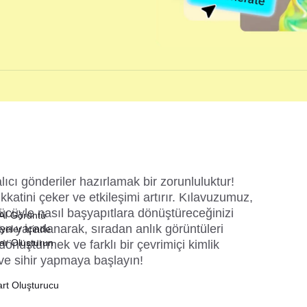
cı gönderiler hazırlamak bir zorunluluktur! 
ikkatini çeker ve etkileşimi artırır. Kılavuzumuz, 
ücüyle nasıl başyapıtlara dönüştüreceğinizi 
 AI Görüntü
n yararlanarak, sıradan anlık görüntüleri 
yeler İçinde
lar Oluşturun
önüştürmek ve farklı bir çevrimiçi kimlik 
 ve sihir yapmaya başlayın!
art Oluşturucu