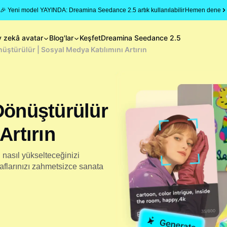
🎉 Yeni model YAYINDA: Dreamina Seedance 2.5 artık kullanılabilir
Hemen dene
 zekâ avatar
Blog'lar
Keşfet
Dreamina Seedance 2.5
üştürülür | Sosyal Medya Katılımını Artırın
Dönüştürülür
Artırın
 nasıl yükselteceğinizi
raflarınızı zahmetsizce sanata