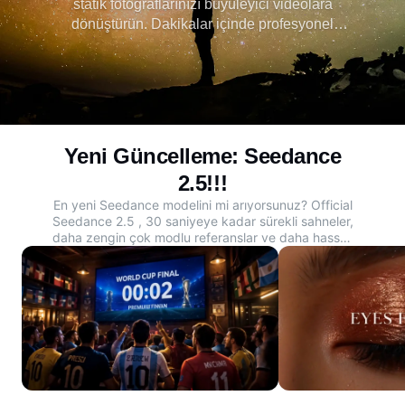
statik fotoğraflarınızı büyüleyici videolara
dönüştürün. Dakikalar içinde profesyonel
animasyonlar oluşturun, özel film müzikleri ekleyin
ve görüntülerinizin gerçekçi hareketlerle
canlanmasını izleyin.
Yeni Güncelleme: Seedance
2.5!!!
En yeni Seedance modelini mi arıyorsunuz?
Official
Seedance 2.5
, 30 saniyeye kadar sürekli sahneler,
daha zengin çok modlu referanslar ve daha hassas
düzenleme iş akışları desteği ile daha uzun, daha
kontrol edilebilir AI video oluşturma için
oluşturulmuştur. İstemleri, görüntüleri, ürün
çekimlerini veya hikaye fikirlerini sosyal medya,
reklamlar, e-ticaret veya yaratıcı hikaye anlatımı
için sinematik videolara dönüştürmek istiyorsanız,
resmi Dreamina Seedance 2.5 AI Video
Oluşturucuyu keşfedin.