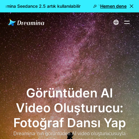
mina Seedance 2.5 artık kullanılabilir
🎉 Yeni model YAYINDA: 
Hemen dene
Ana Sayfa
Araçlar
Görüntüden AI Video Oluşturucu: Fotoğraf Dansı Yap
Görüntüden AI
Video Oluşturucu:
Fotoğraf Dansı Yap
Dreamina 'nın görüntüden AI video oluşturucusuyla