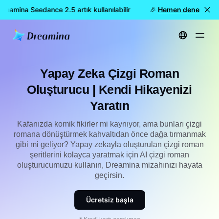
eamina Seedance 2.5 artık kullanılabilir
🎉 Yeni model YAYINDA:
Hemen dene
Ana Sayfa
Oluştur
AI Çizgi Roman Oluşturucu | Kendi Hikayenizi Oluşturun
Yapay Zeka Çizgi Roman
Oluşturucu | Kendi Hikayenizi
Yaratın
Kafanızda komik fikirler mi kaynıyor, ama bunları çizgi
romana dönüştürmek kahvaltıdan önce dağa tırmanmak
gibi mi geliyor? Yapay zekayla oluşturulan çizgi roman
şeritlerini kolayca yaratmak için AI çizgi roman
oluşturucumuzu kullanın, Dreamina mizahınızı hayata
geçirsin.
Ücretsiz başla