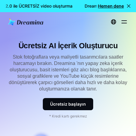
 2.0 ile ÜCRETSİZ video oluşturma
Dreamina Seedance 2.0 il
Hemen dene
Ana Sayfa
Oluştur
Ücretsiz AI İçerik Oluşturucu
Ücretsiz AI İçerik Oluşturucu
Stok fotoğraflara veya maliyetli tasarımcılara saatler
harcamayı bırakın. Dreamina 'nın yapay zeka içerik
oluşturucusu, basit istemleri göz alıcı blog başlıklarına,
sosyal grafiklere ve YouTube küçük resimlerine
dönüştürerek çarpıcı görselleri daha hızlı ve daha kolay
oluşturmanıza olanak tanır.
Ücretsiz başlayın
* Kredi kartı gerekmez