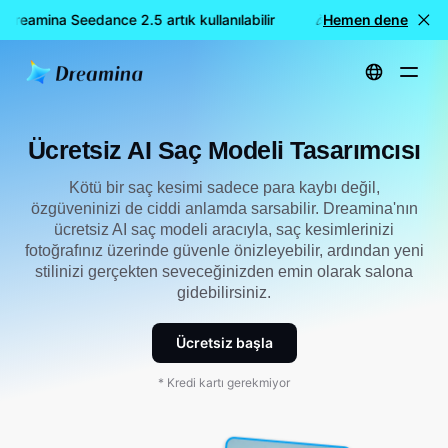
reamina Seedance 2.5 artık kullanılabilir
🎉 Yeni model YAYIND
Hemen dene
Ana Sayfa
Oluştur
Ücretsiz AI Saç Modeli Çevrimiçi Tasarımcısı
Ücretsiz AI Saç Modeli Tasarımcısı
Kötü bir saç kesimi sadece para kaybı değil,
özgüveninizi de ciddi anlamda sarsabilir. Dreamina'nın
ücretsiz AI saç modeli aracıyla, saç kesimlerinizi
fotoğrafınız üzerinde güvenle önizleyebilir, ardından yeni
stilinizi gerçekten seveceğinizden emin olarak salona
gidebilirsiniz.
Ücretsiz başla
* Kredi kartı gerekmiyor