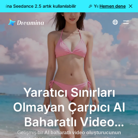
na Seedance 2.5 artık kullanılabilir
🎉 Yeni model YAYINDA: Dr
Hemen dene
Ana Sayfa
AI Baharatlı Video Oluşturucu (Filtre Stili Yok) - Fotoğraflardan Ücretsiz Kalın Videolar Oluşturun
Yaratıcı Sınırları
Olmayan Çarpıcı AI
Baharatlı Video
Oluşturucu
Gelişmiş bir
AI baharatlı video oluşturucunun