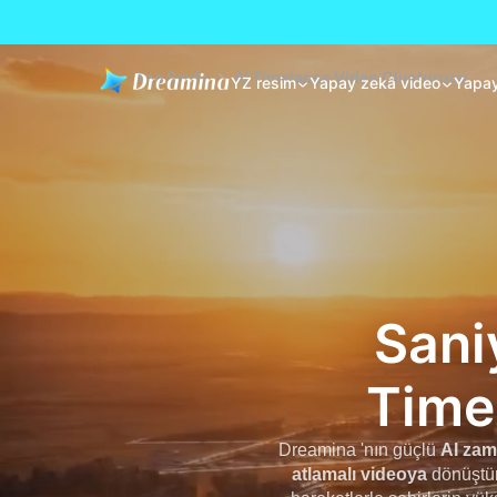
Ana Sayfa
AI Timelapse Video Oluşturucu
YZ resim
Yapay zekâ video
Yapay
Sani
Time
Dreamina 'nın güçlü
AI zam
atlamalı videoya
dönüştür