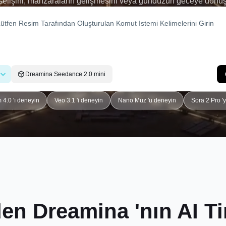
kselişini, manzaraların gelişmesini veya gündüzün geceye dönüşm
yaratıcı deneyler için
yapay zeka ile hızlandırılmış videolar
rkaç tıklamayla yüksek etkili görseller oluşturmayı zahmetsiz hal
Dreamina Seedance 2.0 mini
4.0 'ı deneyin
Veo 3.1 'i deneyin
Nano Muz 'u deneyin
Sora 2 Pro '
den Dreamina 'nın AI 