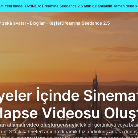
🎉 Yeni model YAYINDA: Dreamina Seedance 2.5 artık kullanılabilir
Hemen dene
 zekâ avatar
Blog'lar
Keşfet
Dreamina Seedance 2.5
yeler İçinde Sinemat
lapse Videosu Oluş
an atlamalı video oluşturucusuyla
tek bir görüntüyü veya basit
ün. Statik sahneleri anında dinamik hızlandırılmış anlara dönüş