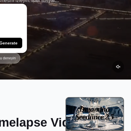
esini izleyin. İster sosyal
 oluşturmak
isteyin, Dreamina
e getirir.
Generate
yu deneyin
Timelapse Video