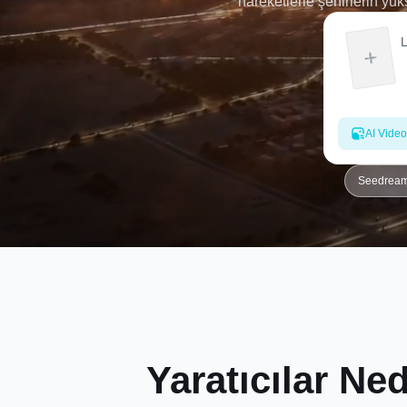
hareketlerle şehirlerin yü
medya, hikaye anlatımı veya 
sadece bi
AI Video
Seedream 
Yaratıcılar Ne