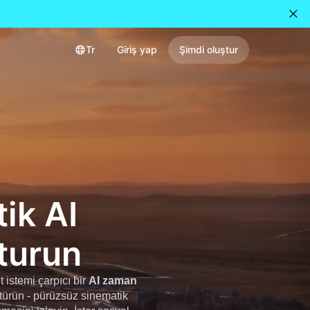
Tr
Giriş yap
Şimdi oluştur
ik AI
turun
 istemi çarpıcı bir
AI zaman
türün - pürüzsüz sinematik