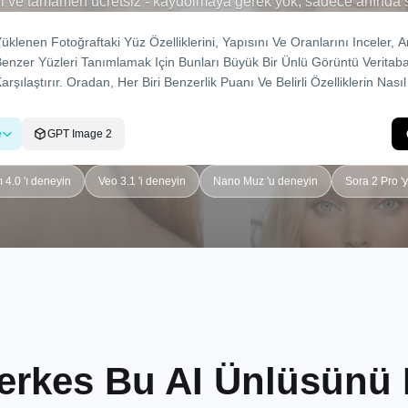
i ve tamamen ücretsiz - kaydolmaya gerek yok, sadece anında 
e
GPT Image 2
4.0 'ı deneyin
Veo 3.1 'i deneyin
Nano Muz 'u deneyin
Sora 2 Pro '
erkes Bu AI Ünlüsünü 