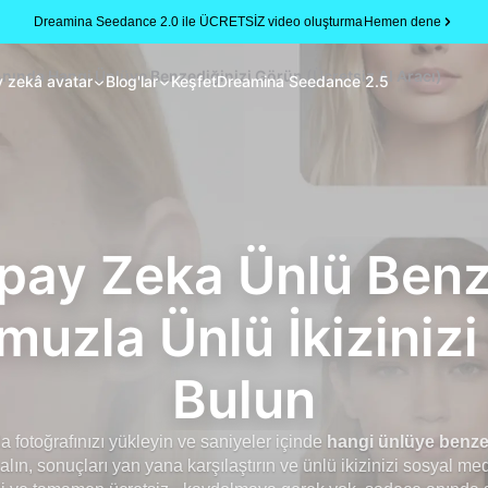
Dreamina Seedance 2.0 ile ÜCRETSİZ video oluşturma
Hemen dene
nında Hangi Ünlüye Benzediğinizi Görün (Ücretsiz AI Aracı)
 zekâ avatar
Blog'lar
Keşfet
Dreamina Seedance 2.5
pay Zeka Ünlü Benz
uzla Ünlü İkiziniz
Bulun
 fotoğrafınızı yükleyin ve saniyeler içinde
hangi ünlüye benze
alın, sonuçları yan yana karşılaştırın ve ünlü ikizinizi sosyal me