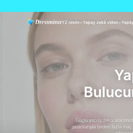
Ana Sayfa
Ünlü Benzeri Görünüyor Bulucu - A
YZ resim
Yapay zekâ video
Yapay
Ya
Bulucum
Güçlü yapay zeka aracımızla
puanlarıyla birden fazla maç 