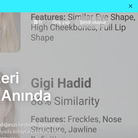
Tr
Giriş yap
Şimdi oluştur
eri
i Anında
diğinizi
keşfedin. Benzerlik
dyada kolayca paylaşın. Hızlı,