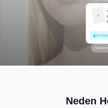
eğlencel
AI Imag
Seedream 
Neden H