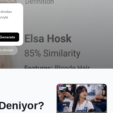
sonuçlar.
Generate
yu deneyin
Deniyor?