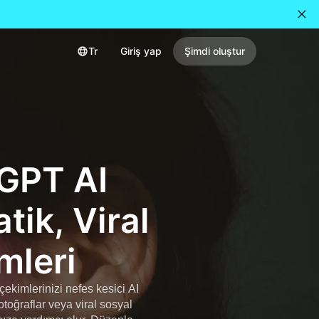
Tr
Giriş yap
Şimdi oluştur
tGPT AI
tik, Viral
mleri
zçekimlerinizi nefes kesici AI
otoğraflar veya viral sosyal