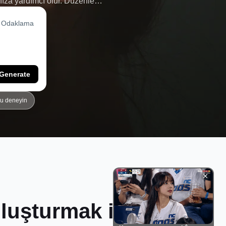
anıza yardımcı olur. Düzenleme
 veya kişisel markalaşma için
Generate
yu deneyin
Oluşturmak için