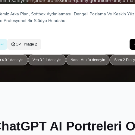
amina saniyeler içinde professional-quality görüntüler oluşturm
e bir istemi kopyalayın, yapıştırın ve anında Instagram, TikTok
stüdyo düzeyinde portreler oluşturun.
e
GPT Image 2
4.0 'ı deneyin
Veo 3.1 'i deneyin
Nano Muz 'u deneyin
Sora 2 Pro '
hatGPT AI Portreleri 