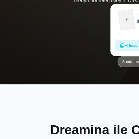
medya portreleri isteyin, Dre
becerisine gerek yok - sadec
AI Imag
Seedream 
Dreamina ile C