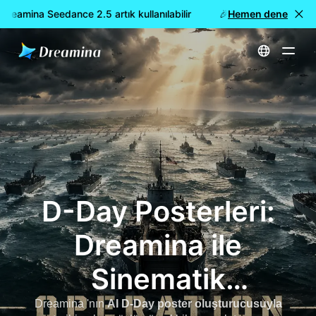
eamina Seedance 2.5 artık kullanılabilir
🎉 Yeni model YAYINDA
Hemen dene
Ana Sayfa
D-Day Posterleri: Sinematik Normandiya İnişi AI Posterleri Oluşturun
D-Day Posterleri:
Dreamina ile
Sinematik
Normandiya İniş AI
Dreamina 'nın
AI D-Day poster oluşturucusuyla