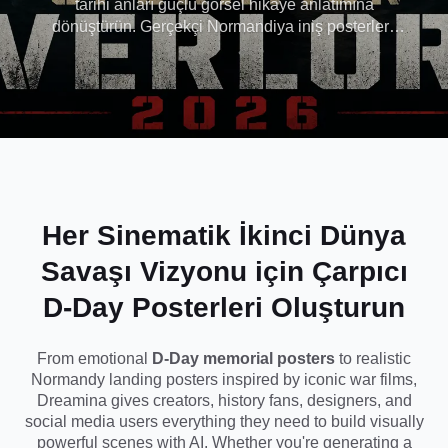
tarihi anları güçlü görsel hikaye anlatımına
dönüştürün. Gerçekçi Normandiya iniş posterleri,
Posterleri
duygusal D-Day anma posterleri ve ikonik savaş
filmi sanat eserine benzeyen sinematik İkinci
Oluşturun
Dünya Savaşı posteri istemleri oluşturun. İster eski
bir askeri estetik, ister kahramanca bir sahil çıkarma
sahnesi veya 6 Haziran 1944 'ten ilham alan
gerçekçi bir asker portresi isteyin, Dreamina,
yüksek kaliteli AI görselleri ve özelleştirilebilir
istemlerle saniyeler içinde çarpıcı sinema savaş
posterleri oluşturmanıza yardımcı olur.
Her Sinematik İkinci Dünya
Savaşı Vizyonu için Çarpıcı
D-Day Posterleri Oluşturun
From emotional
D-Day memorial posters
to realistic
Normandy landing posters inspired by iconic war films,
Dreamina gives creators, history fans, designers, and
social media users everything they need to build visually
powerful scenes with AI. Whether you're generating a